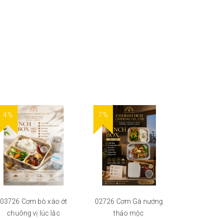
4%
7%
7%
03726 Cơm bò xào ớt
02726 Cơm Gà nướng
02726 C
chuông vị lúc lắc
thảo mộc