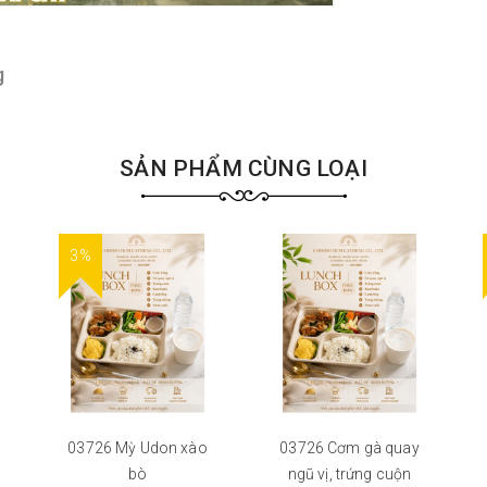
g
SẢN PHẨM CÙNG LOẠI
3%
03726 Mỳ Udon xào
03726 Cơm gà quay
bò
ngũ vị, trứng cuộn