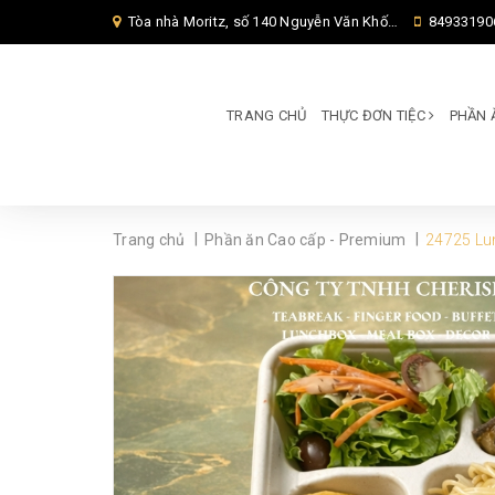
Tòa nhà Moritz, số 140 Nguyễn Văn Khối, Phường Thông Tây Hội, Thành phố Hồ Chí Minh, TP Hồ Chí Minh,
84933190
TRANG CHỦ
THỰC ĐƠN TIỆC
PHẦN 
|
|
Trang chủ
Phần ăn Cao cấp - Premium
24725 Lun