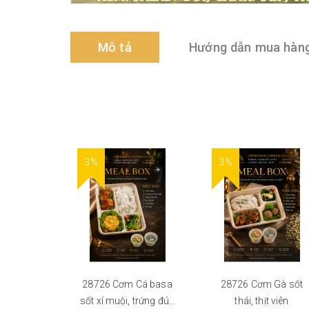
Mô tả
Hướng dẫn mua hàn
3%
3%
28726 Cơm Cá basa
28726 Cơm Gà sốt
sốt xí muội, trứng đúc
thái, thịt viên