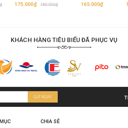
175.000₫
165.000₫
₫
180.000₫
KHÁCH HÀNG TIÊU BIỂU ĐÃ PHỤC VỤ
GỬI NGAY
T
 MỤC
CHIA SẺ