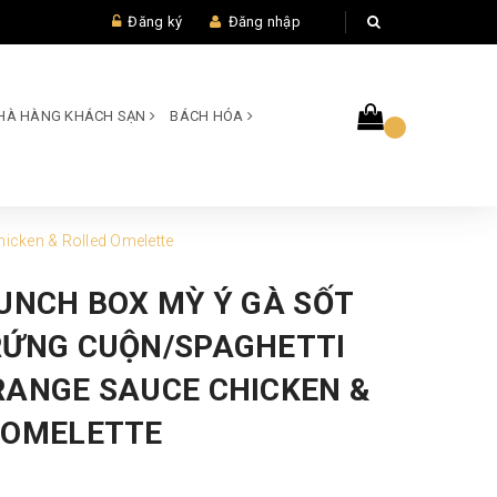
Đăng ký
Đăng nhập
 NHÀ HÀNG KHÁCH SẠN
BÁCH HÓA
icken & Rolled Omelette
LUNCH BOX MỲ Ý GÀ SỐT
RỨNG CUỘN/SPAGHETTI
RANGE SAUCE CHICKEN &
 OMELETTE