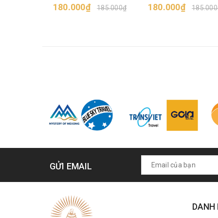
180.000₫
thịt
180.000₫
185.000₫
185.000
GỬI EMAIL
DANH