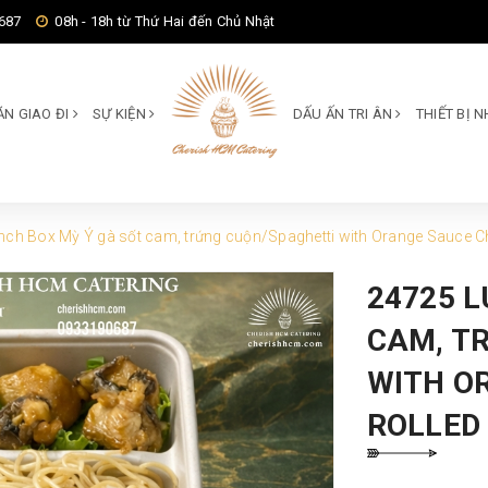
687
08h - 18h từ Thứ Hai đến Chủ Nhật
ĂN GIAO ĐI
SỰ KIỆN
DẤU ẤN TRI ÂN
THIẾT BỊ
ch Box Mỳ Ý gà sốt cam, trứng cuộn/Spaghetti with Orange Sauce Ch
24725 
CAM, T
WITH O
ROLLED