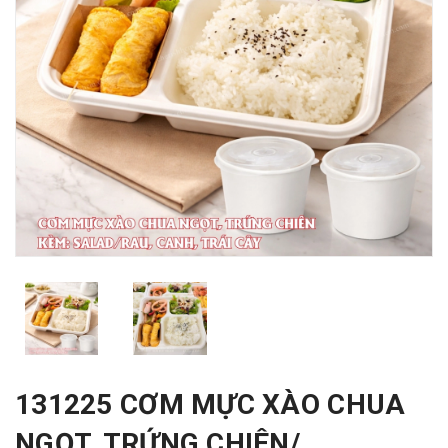
131225 CƠM MỰC XÀO CHUA
NGỌT, TRỨNG CHIÊN/