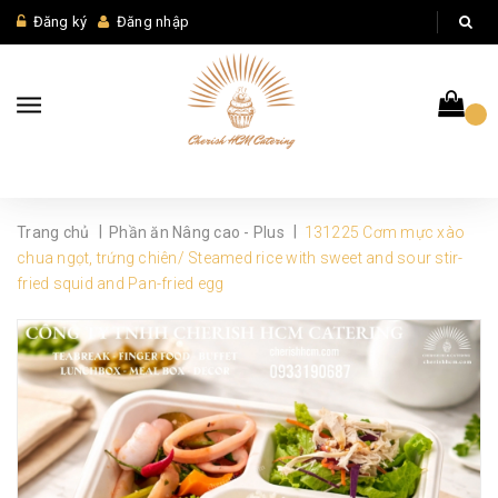
Đăng ký
Đăng nhập
|
|
Trang chủ
Phần ăn Nâng cao - Plus
131225 Cơm mực xào
chua ngọt, trứng chiên/ Steamed rice with sweet and sour stir-
fried squid and Pan-fried egg