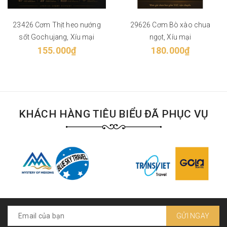
23426 Cơm Thịt heo nướng
29626 Cơm Bò xào chua
sốt Gochujang, Xíu mại
ngọt, Xíu mại
155.000₫
180.000₫
KHÁCH HÀNG TIÊU BIỂU ĐÃ PHỤC VỤ
GỬI NGAY