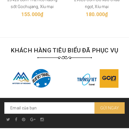
sốt Gochujang, Xíu mại
ngọt, Xíu mại
155.000₫
180.000₫
KHÁCH HÀNG TIÊU BIỂU ĐÃ PHỤC VỤ
GỬI NGAY