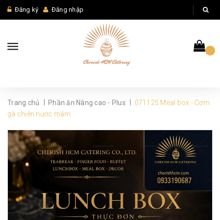
Đăng ký
Đăng nhập
|
|
Trang chủ
Phần ăn Nâng cao - Plus
071125 Meal box - Cơm
gà chiên nước mắm