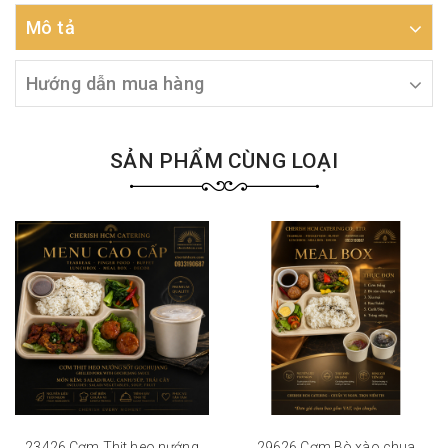
Mô tả
Hướng dẫn mua hàng
SẢN PHẨM CÙNG LOẠI
23426 Cơm Thịt heo nướng
29626 Cơm Bò xào chua