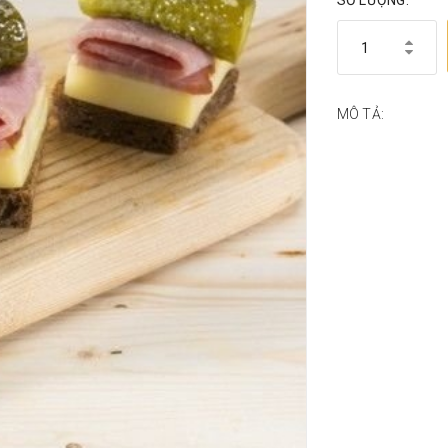
SỐ LƯỢNG:
MÔ TẢ: