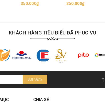
350.000₫
350.000₫
KHÁCH HÀNG TIÊU BIỂU ĐÃ PHỤC VỤ
GỬI NGAY
T
 MỤC
CHIA SẺ