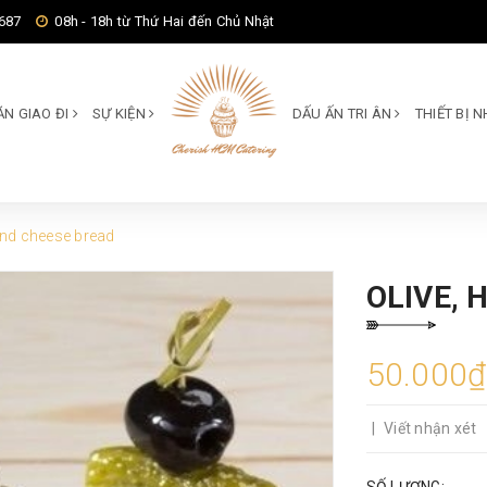
687
08h - 18h từ Thứ Hai đến Chủ Nhật
ĂN GIAO ĐI
SỰ KIỆN
DẤU ẤN TRI ÂN
THIẾT BỊ
and cheese bread
OLIVE,
50.000₫
|
Viết nhận xét