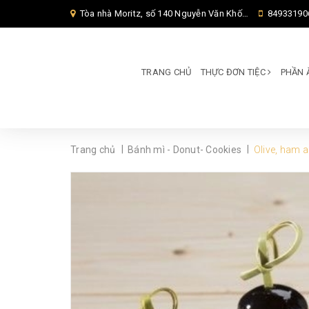
Tòa nhà Moritz, số 140 Nguyễn Văn Khối, Phường Thông Tây Hội, Thành phố Hồ Chí Minh, TP Hồ Chí Minh,
84933190
TRANG CHỦ
THỰC ĐƠN TIỆC
PHẦN 
|
|
Trang chủ
Bánh mì - Donut- Cookies
Olive, ham 