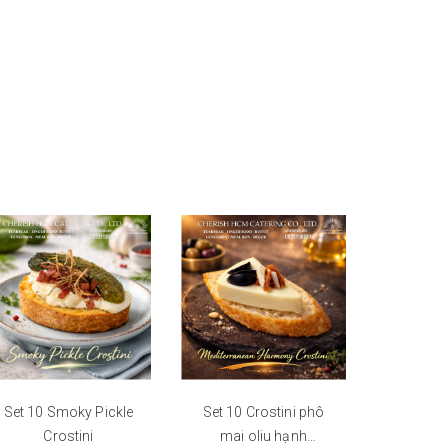
Set 10 Smoky Pickle
Set 10 Crostini phô
Bánh mì
Crostini
mai oliu hạnh