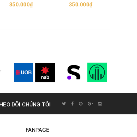
350.000₫
nhân/Mediterranean
350.000₫
75
Harmony Crostini
HEO DÕI CHÚNG TÔI
FANPAGE