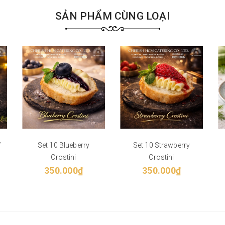
SẢN PHẨM CÙNG LOẠI
/
Set 10 Blueberry
Set 10 Strawberry
Crostini
Crostini
350.000₫
350.000₫