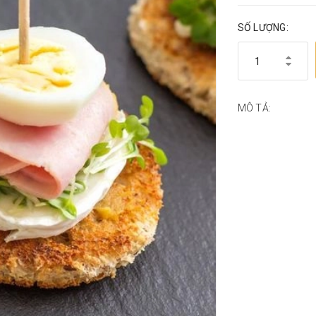
SỐ LƯỢNG:
MÔ TẢ: