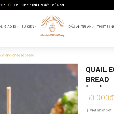
687
08h - 18h từ Thứ Hai đến Chủ Nhật
ĂN GIAO ĐI
SỰ KIỆN
DẤU ẤN TRI ÂN
THIẾT BỊ
ham and cheese bread
QUAIL 
BREAD
50.000₫
|
Viết nhận xét