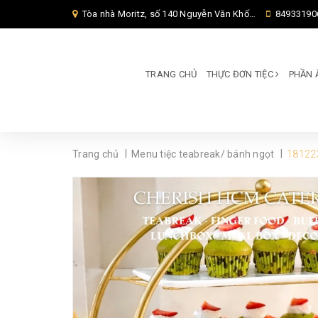
Tòa nhà Moritz, số 140 Nguyễn Văn Khối, Phường Thông Tây Hội, Thành phố Hồ Chí Minh, TP Hồ Chí Minh,
84933190
TRANG CHỦ
THỰC ĐƠN TIỆC
PHẦN 
|
|
Trang chủ
Menu tiệc teabreak/ bánh ngọt
181223