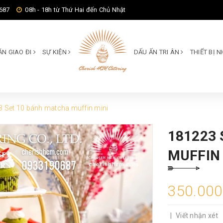
687
08h - 18h từ Thứ Hai đến Chủ Nhật
ĂN GIAO ĐI
SỰ KIỆN
DẤU ẤN TRI ÂN
THIẾT BỊ
 Set 10 bánh matcha muffin mini
181223
MUFFIN 
350.00
|
Viết nhận xét