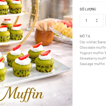
SỐ LƯỢNG:
MÔ TẢ:
Các vị khác Ban
Chocolate muffi
Yogourt muffin Y
Strawberry muff
Sausage muffin