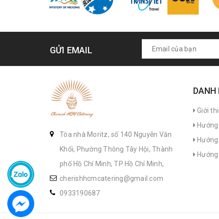
GỬI EMAIL
DANH
Giới th
Hướng 
Tòa nhà Moritz, số 140 Nguyễn Văn
Hướng 
Khối, Phường Thông Tây Hội, Thành
Hướng 
phố Hồ Chí Minh, TP Hồ Chí Minh,
cherishhcmcatering@gmail.com
0933190687