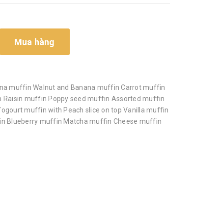
Mua hàng
ana muffin Walnut and Banana muffin Carrot muffin
n Raisin muffin Poppy seed muffin Assorted muffin
ogourt muffin with Peach slice on top Vanilla muffin
in Blueberry muffin Matcha muffin Cheese muffin