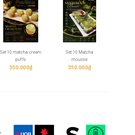
Set 10 matcha cream
Set 10 Matcha
061124 
puffs
mousse
M
350.000₫
350.000₫
35