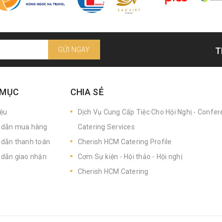
GỬI NGAY
T
 MỤC
CHIA SẺ
iệu
Dịch Vụ Cung Cấp Tiệc Cho Hội Nghị - Confe
dẫn mua hàng
Catering Services
dẫn thanh toán
Cherish HCM Catering Profile
dẫn giao nhận
Cơm Sự kiện - Hội thảo - Hội nghị
Cherish HCM Catering