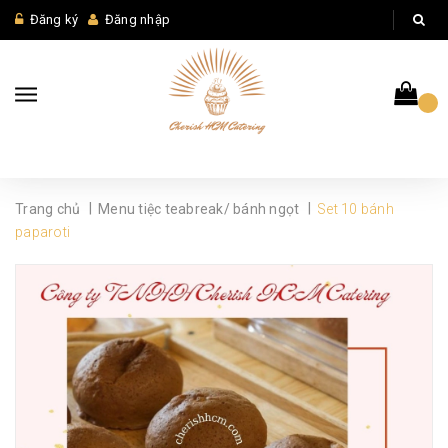
Đăng ký
Đăng nhập
|
|
Trang chủ
Menu tiệc teabreak/ bánh ngọt
Set 10 bánh
paparoti