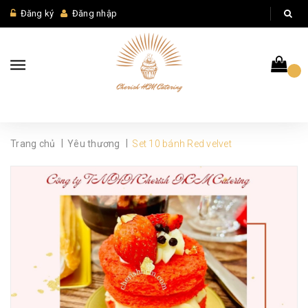
Đăng ký
Đăng nhập
|
|
Trang chủ
Yêu thương
Set 10 bánh Red velvet