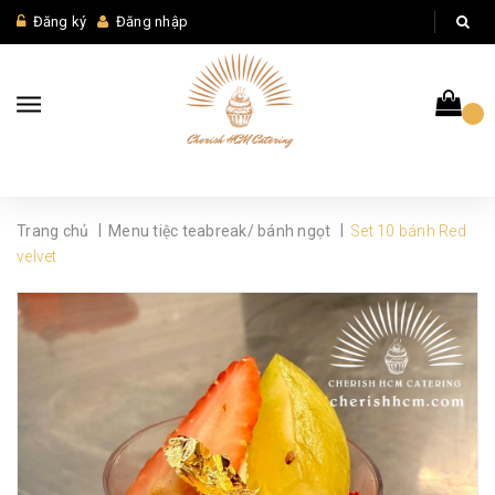
Đăng ký
Đăng nhập
|
|
Trang chủ
Menu tiệc teabreak/ bánh ngọt
Set 10 bánh Red
velvet