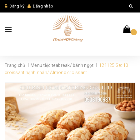
Đăng ký
Đăng nhập
|
|
Trang chủ
Menu tiệc teabreak/ bánh ngọt
121125 Set 10
croissant hạnh nhân/ Almond croissant