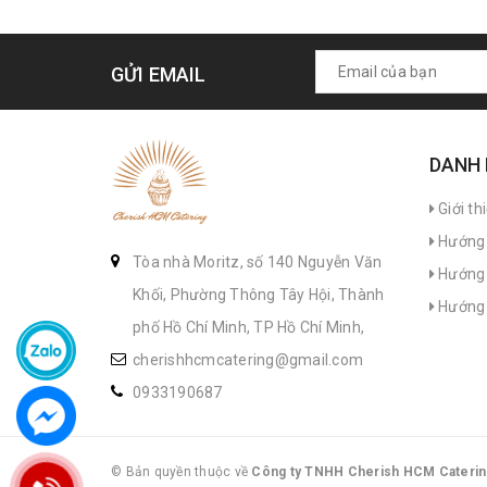
GỬI EMAIL
DANH
Giới th
Hướng 
Tòa nhà Moritz, số 140 Nguyễn Văn
Hướng 
Khối, Phường Thông Tây Hội, Thành
Hướng 
phố Hồ Chí Minh, TP Hồ Chí Minh,
cherishhcmcatering@gmail.com
0933190687
© Bản quyền thuộc về
Công ty TNHH Cherish HCM Caterin