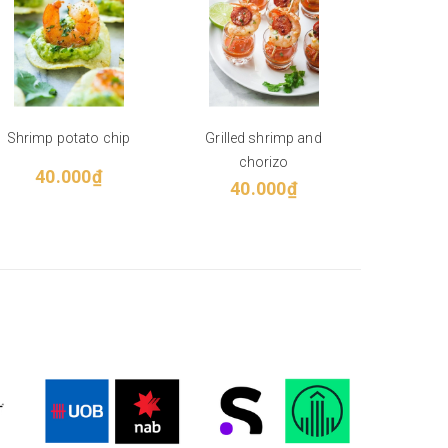
Shrimp potato chip
Grilled shrimp and
Salad - S
chorizo
mầm và
40.000₫
40.000₫
45