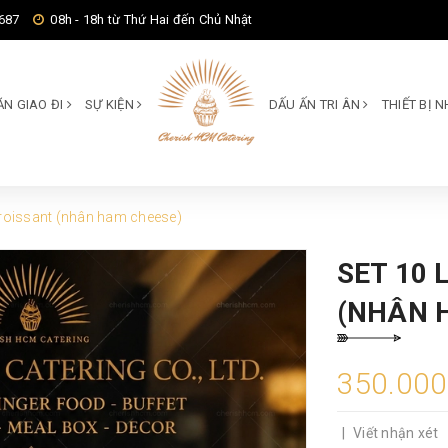
687
08h - 18h từ Thứ Hai đến Chủ Nhật
ĂN GIAO ĐI
SỰ KIỆN
DẤU ẤN TRI ÂN
THIẾT BỊ
 Croissant (nhân ham cheese)
SET 10 
(NHÂN 
350.00
|
Viết nhận xét