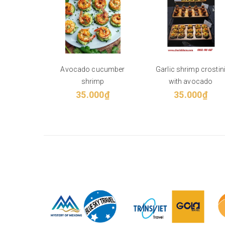
Avocado cucumber
Garlic shrimp crostin
shrimp
with avocado
35.000₫
35.000₫