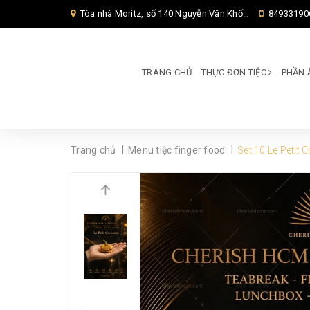
Tòa nhà Moritz, số 140 Nguyễn Văn Khối, Phường Thông Tây Hội, Thành phố Hồ Chí Minh, TP Hồ Chí Minh,
84933190
TRANG CHỦ
THỰC ĐƠN TIỆC
PHẦN 
|
|
Trang chủ
Menu tiệc finger food
Set 10 Le Petit