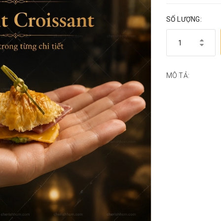
SỐ LƯỢNG:
MÔ TẢ: