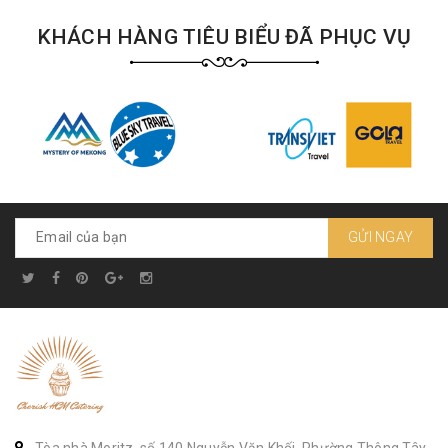
KHÁCH HÀNG TIÊU BIỂU ĐÃ PHỤC VỤ
GỬI NGAY
Tòa nhà Moritz, số 140 Nguyễn Văn Khối, Phường Thông Tây