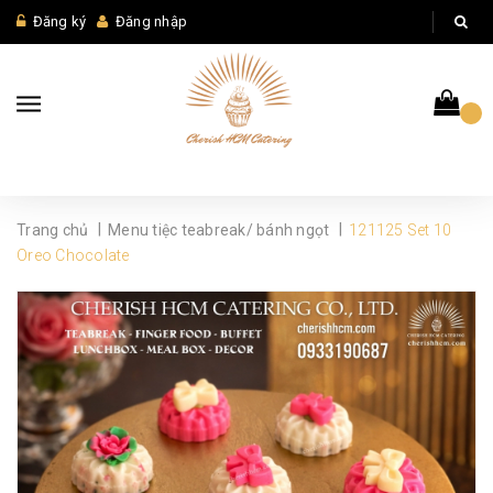
Đăng ký
Đăng nhập
|
|
Trang chủ
Menu tiệc teabreak/ bánh ngọt
121125 Set 10
Oreo Chocolate