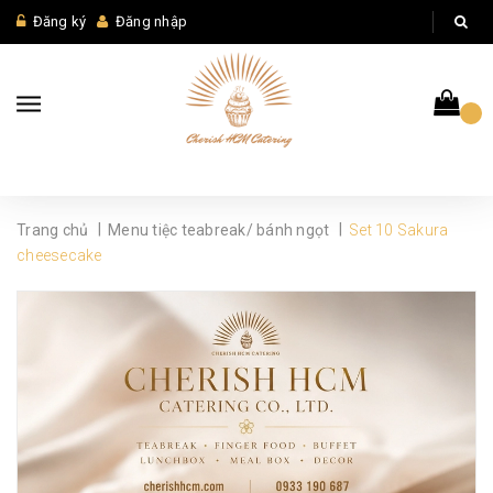
Đăng ký
Đăng nhập
|
|
Trang chủ
Menu tiệc teabreak/ bánh ngọt
Set 10 Sakura
cheesecake