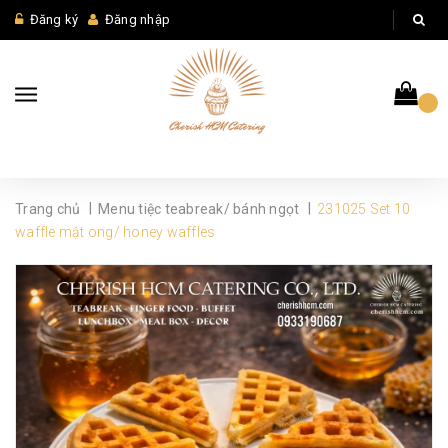
Đăng ký
Đăng nhập
|
|
Trang chủ
Menu tiệc teabreak/ bánh ngọt
231025 Set 10
waffle mật ong/ honey waffles