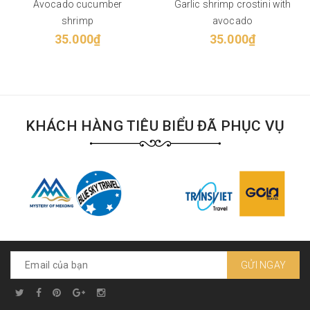
Avocado cucumber
Garlic shrimp crostini with
shrimp
avocado
35.000₫
35.000₫
KHÁCH HÀNG TIÊU BIỂU ĐÃ PHỤC VỤ
GỬI NGAY