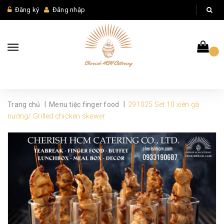
Đăng ký
Đăng nhập
|
|
Trang chủ
Menu tiệc finger food
291025 Set 10 xiên gà
nướng/ Grilled chicken skewer