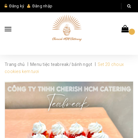
Đăng ký
Đăng nhập
|
|
Trang chủ
Menu tiệc teabreak/ bánh ngọt
Set 20 choux
cookies kem tươi