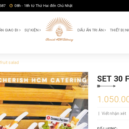
687
08h - 18h từ Thứ Hai đến Chủ Nhật
ĂN GIAO ĐI
SỰ KIỆN
DẤU ẤN TRI ÂN
THIẾT BỊ
fruit salad
SET 30 
1.050.0
|
Viết nhận xét