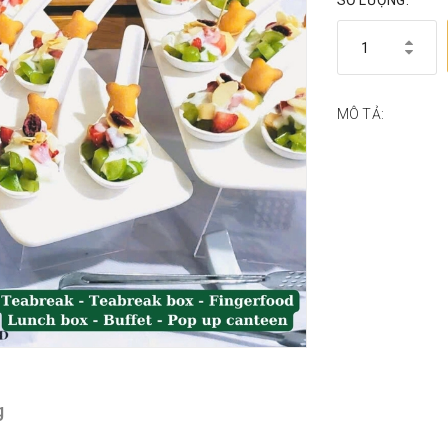
SỐ LƯỢNG:
MÔ TẢ:
g