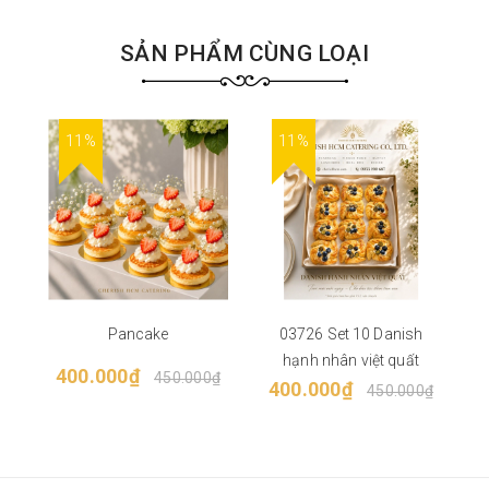
SẢN PHẨM CÙNG LOẠI
11%
11%
Pancake
03726 Set 10 Danish
hạnh nhân việt quất
400.000₫
450.000₫
400.000₫
450.000₫