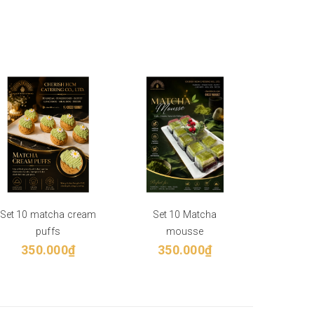
Set 10 matcha cream
Set 10 Matcha
061124 
puffs
mousse
M
350.000₫
350.000₫
35