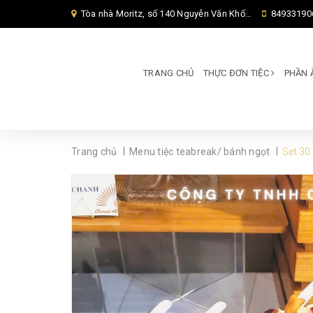
Tòa nhà Moritz, số 140 Nguyễn Văn Khối, Phường Thông Tây Hội, Thành phố Hồ Chí Minh, TP Hồ Chí Minh,
84933190
TRANG CHỦ
THỰC ĐƠN TIỆC
PHẦN 
|
|
Trang chủ
Menu tiệc teabreak/ bánh ngọt
Set 30 