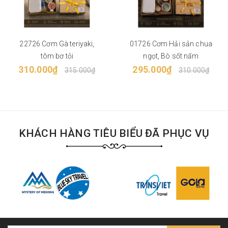
22726 Cơm Gà teriyaki,
01726 Cơm Hải sản chua
tôm bơ tỏi
ngọt, Bò sốt nấm
310.000₫
295.000₫
315.000₫
310.000₫
KHÁCH HÀNG TIÊU BIỂU ĐÃ PHỤC VỤ