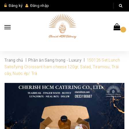
Đăng ký
Đăng nhập
|
|
Trang chủ
Phần ăn Sang trọng - Luxury
150126 Set Lunch
Satisfying Croissant ham cheese 120gr, Salad, Tiramisu, Trái
cây, Nước ép/ Trà