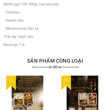
Bánh ngọt 150-200gr, các lựa chọn
- Tiramisu
- Danish dâu
- Mousse phúc bồn tử
Trái cây: Quýt/ táo
Nước ép/ Trà
SẢN PHẨM CÙNG LOẠI
2%
5%