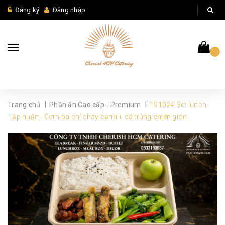
Đăng ký
Đăng nhập
|
|
Trang chủ
Phần ăn Cao cấp - Premium
191024 Set lunch
Tập huấn - Cơm ba chỉ cháy cạnh + cá trứng chiên giòn