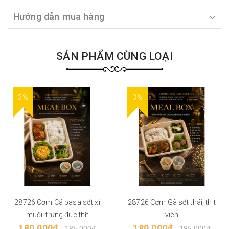
Hướng dẫn mua hàng
SẢN PHẨM CÙNG LOẠI
3%
3%
28726 Cơm Cá basa sốt xí
28726 Cơm Gà sốt thái, thịt
muội, trứng đúc thịt
viên
180.000₫
180.000₫