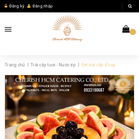
Đăng ký
Đăng nhập
|
|
Trang chủ
Trái cây tươi - Nước ép
Set trái cây 4 loại