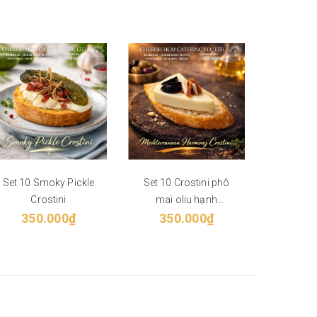
Set 10 Smoky Pickle
Set 10 Crostini phô
Bánh mì
Crostini
mai oliu hạnh
350.000₫
nhân/Mediterranean
350.000₫
75
Harmony Crostini