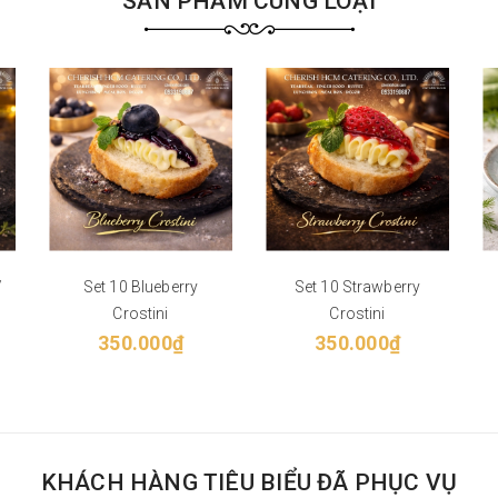
SẢN PHẨM CÙNG LOẠI
/
Set 10 Blueberry
Set 10 Strawberry
Crostini
Crostini
350.000₫
350.000₫
KHÁCH HÀNG TIÊU BIỂU ĐÃ PHỤC VỤ