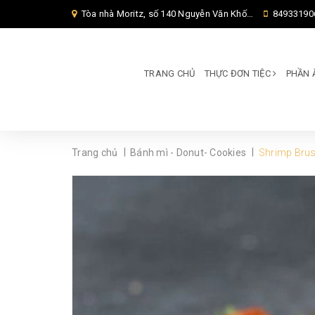
Tòa nhà Moritz, số 140 Nguyễn Văn Khối, Phường Thông Tây Hội, Thành phố Hồ Chí Minh, TP Hồ Chí Minh,
84933190
TRANG CHỦ
THỰC ĐƠN TIỆC
PHẦN 
|
|
Trang chủ
Bánh mì - Donut- Cookies
Shrimp Brus