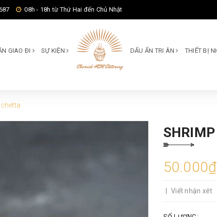
687
08h - 18h từ Thứ Hai đến Chủ Nhật
ĂN GIAO ĐI
SỰ KIỆN
DẤU ẤN TRI ÂN
THIẾT BỊ
chetta
SHRIMP
50.000₫
|
Viết nhận xét