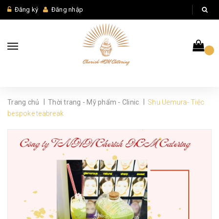
Đăng ký
Đăng nhập
|
|
Trang chủ
Thời trang - Mỹ phẩm - Clinic
Shu Uemura- Tiệc
bespoke teabreak