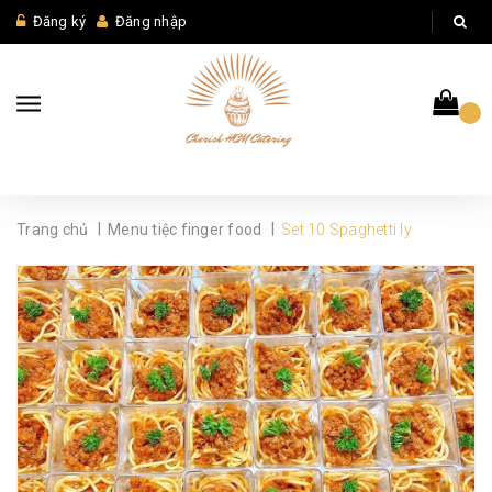
Đăng ký
Đăng nhập
|
|
Trang chủ
Menu tiệc finger food
Set 10 Spaghetti ly