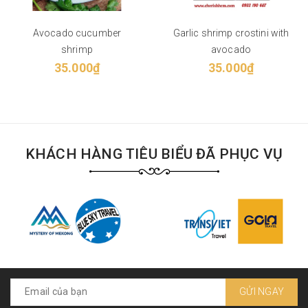
Avocado cucumber
Garlic shrimp crostini with
shrimp
avocado
35.000₫
35.000₫
KHÁCH HÀNG TIÊU BIỂU ĐÃ PHỤC VỤ
GỬI NGAY