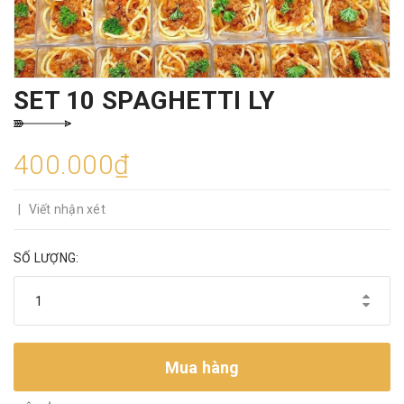
SET 10 SPAGHETTI LY
400.000₫
|
Viết nhận xét
SỐ LƯỢNG:
Mua hàng