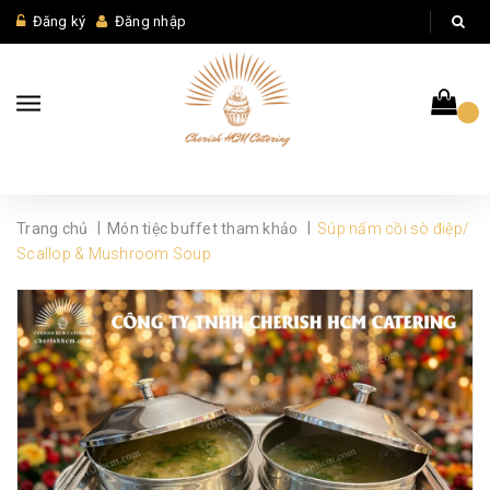
Đăng ký
Đăng nhập
|
|
Trang chủ
Món tiệc buffet tham khảo
Súp nấm cồi sò điệp/
Scallop & Mushroom Soup