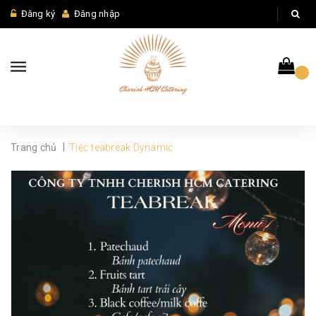
Đăng ký
Đăng nhập
|
Trang chủ
Tiệc teabreak Dynamic