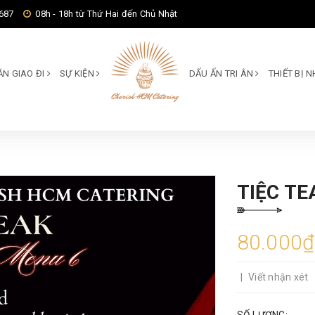
687
08h - 18h từ Thứ Hai đến Chủ Nhật
ĂN GIAO ĐI
SỰ KIỆN
DẤU ẤN TRI ÂN
THIẾT BỊ
TIỆC T
80.000₫
|
Viết nhận xét