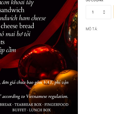
SỐ LƯỢNG:
MÔ TẢ: