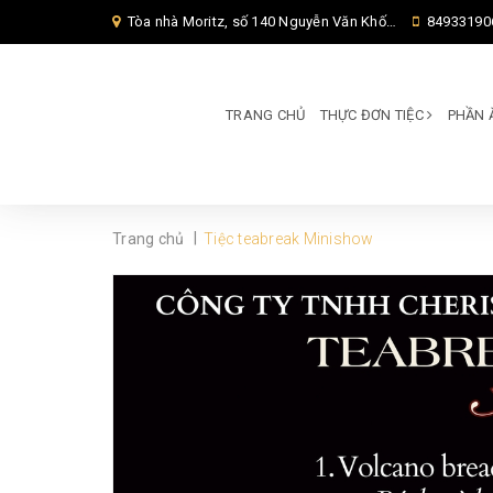
Tòa nhà Moritz, số 140 Nguyễn Văn Khối, Phường Thông Tây Hội, Thành phố Hồ Chí Minh, TP Hồ Chí Minh,
84933190
TRANG CHỦ
THỰC ĐƠN TIỆC
PHẦN 
|
Trang chủ
Tiệc teabreak Minishow