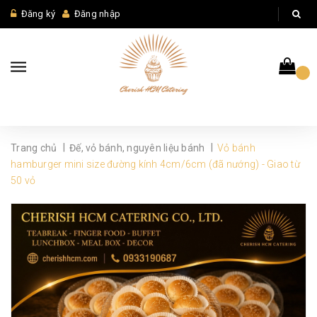
Đăng ký
Đăng nhập
|
|
Trang chủ
Đế, vỏ bánh, nguyên liệu bánh
Vỏ bánh
hamburger mini size đường kính 4cm/6cm (đã nướng) - Giao từ
50 vỏ