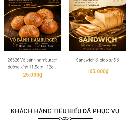
26626 Vỏ bánh hamburger
Sandwich ổ, giao từ 5 ổ
đường kính 11.5cm - 12cm
165.000₫
- giao từ 50 vỏ
25.000₫
KHÁCH HÀNG TIÊU BIỂU ĐÃ PHỤC VỤ