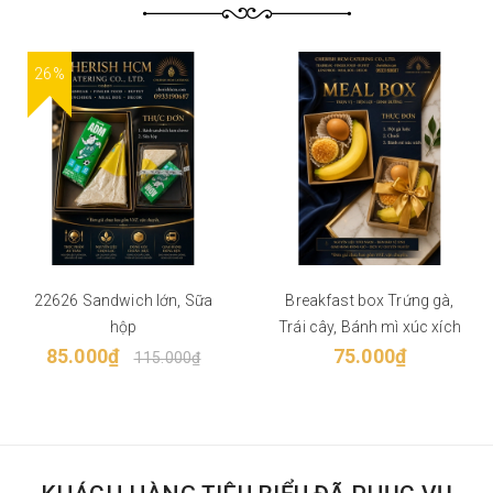
26%
22626 Sandwich lớn, Sữa
Breakfast box Trứng gà,
hộp
Trái cây, Bánh mì xúc xích
85.000₫
75.000₫
115.000₫