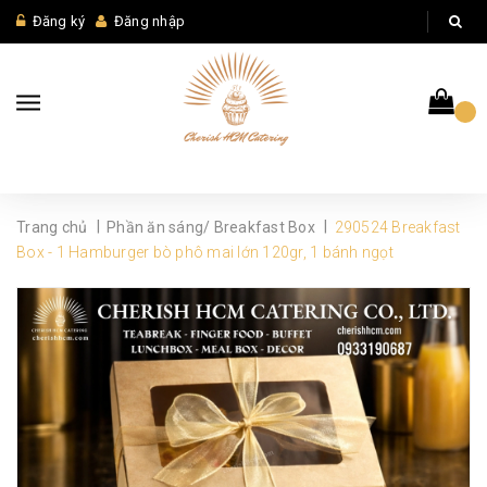
Đăng ký
Đăng nhập
|
|
Trang chủ
Phần ăn sáng/ Breakfast Box
290524 Breakfast
Box - 1 Hamburger bò phô mai lớn 120gr, 1 bánh ngọt