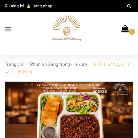
Đăng ký
Đăng nhập
|
|
Trang chủ
Phần ăn Sang trọng - Luxury
06524 Cơm gạo lứt
cá hồi teriyaki