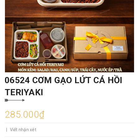
06524 CƠM GẠO LỨT CÁ HỒI
TERIYAKI
285.000₫
|
Viết nhận xét