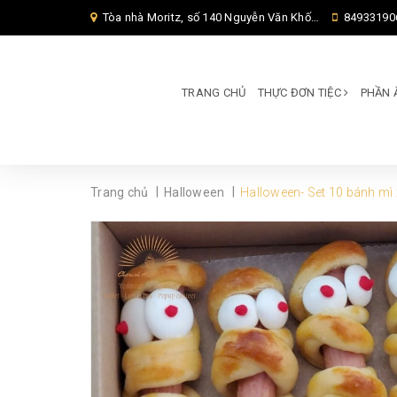
Tòa nhà Moritz, số 140 Nguyễn Văn Khối, Phường Thông Tây Hội, Thành phố Hồ Chí Minh, TP Hồ Chí Minh,
84933190
TRANG CHỦ
THỰC ĐƠN TIỆC
PHẦN 
|
|
Trang chủ
Halloween
Halloween- Set 10 bánh mì 