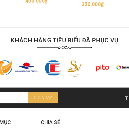
400.000₫
350.000₫
KHÁCH HÀNG TIÊU BIỂU ĐÃ PHỤC VỤ
GỬI NGAY
T
 MỤC
CHIA SẺ