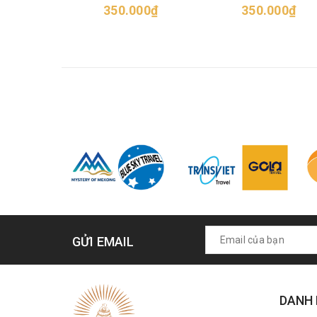
350.000₫
ham cheese
350.000₫
GỬI EMAIL
DANH