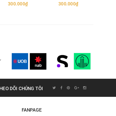
50
300.000₫
300.000₫
HEO DÕI CHÚNG TÔI
FANPAGE