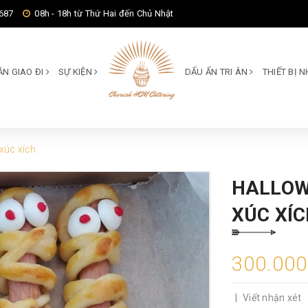
687
08h - 18h từ Thứ Hai đến Chủ Nhật
ĂN GIAO ĐI
SỰ KIỆN
DẤU ẤN TRI ÂN
THIẾT BỊ
xúc xích
HALLOW
XÚC XÍ
300.00
|
Viết nhận xét