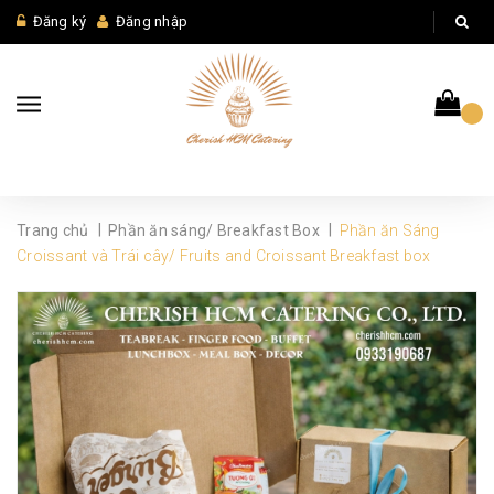
Đăng ký
Đăng nhập
|
|
Trang chủ
Phần ăn sáng/ Breakfast Box
Phần ăn Sáng
Croissant và Trái cây/ Fruits and Croissant Breakfast box