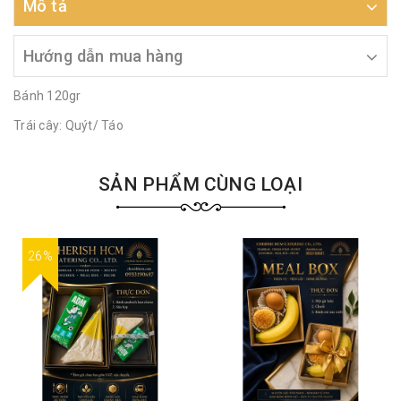
Mô tả
Hướng dẫn mua hàng
Bánh 120gr
Trái cây: Quýt/ Táo
SẢN PHẨM CÙNG LOẠI
26%