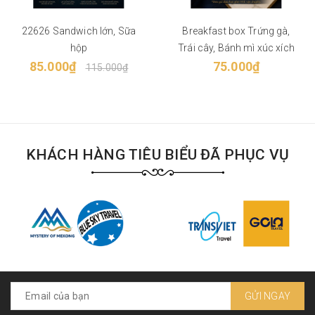
22626 Sandwich lớn, Sữa
Breakfast box Trứng gà,
hộp
Trái cây, Bánh mì xúc xích
85.000₫
75.000₫
115.000₫
KHÁCH HÀNG TIÊU BIỂU ĐÃ PHỤC VỤ
GỬI NGAY