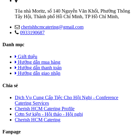
Tòa nhà Moritz, số 140 Nguyễn Văn Khối, Phường Thông
Tây Hội, Thành phố Hồ Chí Minh, TP Hồ Chí Minh,
cherishhcmcatering@gmail.com
0933190687
Danh mục
Giới thiệu
Hướng dẫn mua hàng
Hướng dẫn thanh toán
Hướng dẫn giao nhận
Chia sẻ
Dịch Vụ Cung Cấp Tiệc Cho Hội Nghị - Conference
Catering Services
Cherish HCM Catering Profile
Cơm Sự kiện - Hội thảo - Hội nghị
Cherish HCM Catering
Fanpage