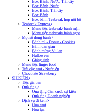
Box Bánh, Nước, Trái cây
Box Bánh, Nước
Box Bánh, Trái cây
Box Bánh
Box bánh Teabreak họp nội bộ
Teabreak Express
Menu tiệc teabreak/ bánh mặn
Menu tiệc teabreak/ bánh ngọt
Một số dòng bánh
Bánh mì - Donut - Cookies
Bánh dân gian
Bánh mừng Vu lan
Halloween
Giáng sinh
Menu tiệc finger food
Trái cây tươi - Nước ép
Chocolate Strawberry
SỰ KIỆN
Tiệc gia tiên
Quà tặng
Quà tặng đám cưới, sự kiện
Quà tặng Doanh nghiệp
Dịch vụ đi kèm
Hoa tươi
Hoa lụa