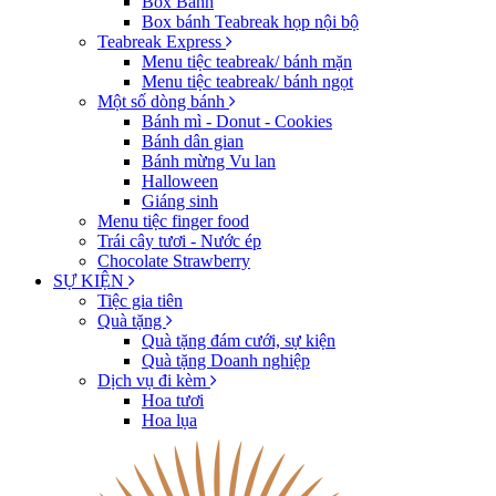
Box Bánh
Box bánh Teabreak họp nội bộ
Teabreak Express
Menu tiệc teabreak/ bánh mặn
Menu tiệc teabreak/ bánh ngọt
Một số dòng bánh
Bánh mì - Donut - Cookies
Bánh dân gian
Bánh mừng Vu lan
Halloween
Giáng sinh
Menu tiệc finger food
Trái cây tươi - Nước ép
Chocolate Strawberry
SỰ KIỆN
Tiệc gia tiên
Quà tặng
Quà tặng đám cưới, sự kiện
Quà tặng Doanh nghiệp
Dịch vụ đi kèm
Hoa tươi
Hoa lụa