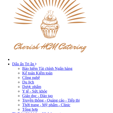
Dấu ấn Tri ân
Bảo hiểm Tài chính Ngân hàng
Kế toán Kiểm toán
Công nghệ
Du lịch
Dược phẩm
Y tế - Sức khỏe
Giáo dục - Đào tạo
Truyền thông - Quảng cáo - Tiếp thị
Thời trang - Mỹ phẩm - Clinic
Tổng hợp