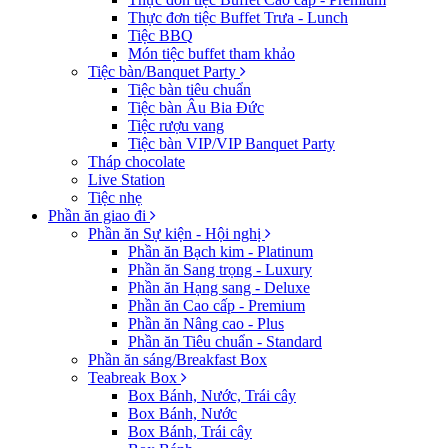
Thực đơn tiệc Buffet Trưa - Lunch
Tiệc BBQ
Món tiệc buffet tham khảo
Tiệc bàn/Banquet Party
Tiệc bàn tiêu chuẩn
Tiệc bàn Âu Bia Đức
Tiệc rượu vang
Tiệc bàn VIP/VIP Banquet Party
Tháp chocolate
Live Station
Tiệc nhẹ
Phần ăn giao đi
Phần ăn Sự kiện - Hội nghị
Phần ăn Bạch kim - Platinum
Phần ăn Sang trọng - Luxury
Phần ăn Hạng sang - Deluxe
Phần ăn Cao cấp - Premium
Phần ăn Nâng cao - Plus
Phần ăn Tiêu chuẩn - Standard
Phần ăn sáng/Breakfast Box
Teabreak Box
Box Bánh, Nước, Trái cây
Box Bánh, Nước
Box Bánh, Trái cây