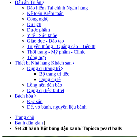
Dấu ấn Tri ân
Bảo hiểm Tài chính Ngân hàng
Kế toán Kiểm toán
Công nghệ
Du lịch
Dược phẩm
Y tế - Sức khỏe
Giáo dục - Đào tạo
Truyền thông - Quảng cáo - Tiếp thị
Thời trang - Mỹ phẩm - Clinic
Tổng hợp
Thiết bị Nhà hàng Khách sạn
Dụng cụ trang trí
Bộ trang trí tiệc
Dụng cụ lẻ
Lồng nến đèn bão
Dụng cụ tiệc buffet
Bách hóa
Đặc sản
Đế, vỏ bánh, nguyên liệu bánh
Trang chủ
|
Bánh dân gian
|
Set 20 bánh Bột báng đậu xanh/ Tapioca pearl balls