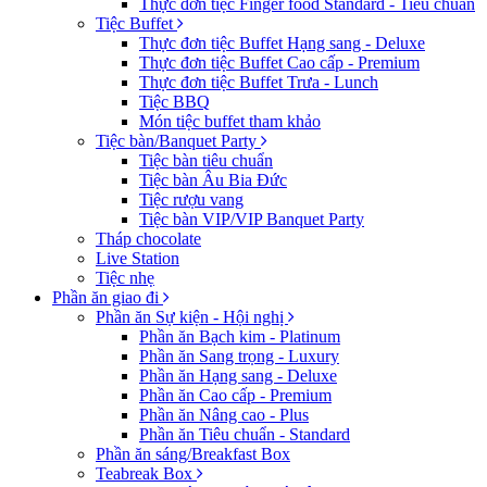
Thực đơn tiệc Finger food Standard - Tiêu chuẩn
Tiệc Buffet
Thực đơn tiệc Buffet Hạng sang - Deluxe
Thực đơn tiệc Buffet Cao cấp - Premium
Thực đơn tiệc Buffet Trưa - Lunch
Tiệc BBQ
Món tiệc buffet tham khảo
Tiệc bàn/Banquet Party
Tiệc bàn tiêu chuẩn
Tiệc bàn Âu Bia Đức
Tiệc rượu vang
Tiệc bàn VIP/VIP Banquet Party
Tháp chocolate
Live Station
Tiệc nhẹ
Phần ăn giao đi
Phần ăn Sự kiện - Hội nghị
Phần ăn Bạch kim - Platinum
Phần ăn Sang trọng - Luxury
Phần ăn Hạng sang - Deluxe
Phần ăn Cao cấp - Premium
Phần ăn Nâng cao - Plus
Phần ăn Tiêu chuẩn - Standard
Phần ăn sáng/Breakfast Box
Teabreak Box