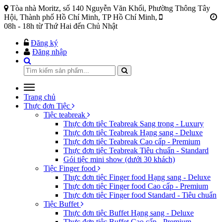
Tòa nhà Moritz, số 140 Nguyễn Văn Khối, Phường Thông Tây
Hội, Thành phố Hồ Chí Minh, TP Hồ Chí Minh,
84933190687
08h - 18h từ Thứ Hai đến Chủ Nhật
Đăng ký
Đăng nhập
Trang chủ
Thực đơn Tiệc
Tiệc teabreak
Thực đơn tiệc Teabreak Sang trọng - Luxury
Thực đơn tiệc Teabreak Hạng sang - Deluxe
Thực đơn tiệc Teabreak Cao cấp - Premium
Thực đơn tiệc Teabreak Tiêu chuẩn - Standard
Gói tiệc mini show (dưới 30 khách)
Tiệc Finger food
Thực đơn tiệc Finger food Hạng sang - Deluxe
Thực đơn tiệc Finger food Cao cấp - Premium
Thực đơn tiệc Finger food Standard - Tiêu chuẩn
Tiệc Buffet
Thực đơn tiệc Buffet Hạng sang - Deluxe
Thực đơn tiệc Buffet Cao cấp - Premium