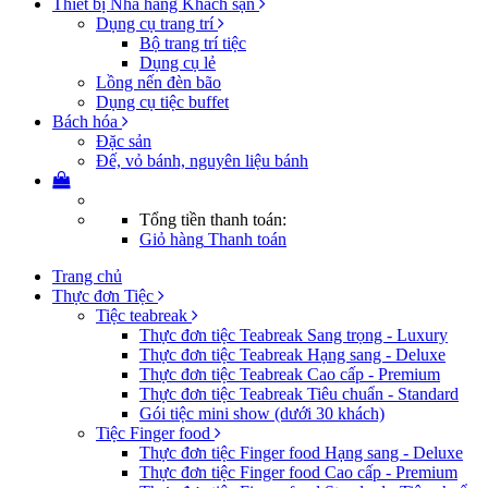
Thiết bị Nhà hàng Khách sạn
Dụng cụ trang trí
Bộ trang trí tiệc
Dụng cụ lẻ
Lồng nến đèn bão
Dụng cụ tiệc buffet
Bách hóa
Đặc sản
Đế, vỏ bánh, nguyên liệu bánh
Tổng tiền thanh toán:
Giỏ hàng
Thanh toán
Trang chủ
Thực đơn Tiệc
Tiệc teabreak
Thực đơn tiệc Teabreak Sang trọng - Luxury
Thực đơn tiệc Teabreak Hạng sang - Deluxe
Thực đơn tiệc Teabreak Cao cấp - Premium
Thực đơn tiệc Teabreak Tiêu chuẩn - Standard
Gói tiệc mini show (dưới 30 khách)
Tiệc Finger food
Thực đơn tiệc Finger food Hạng sang - Deluxe
Thực đơn tiệc Finger food Cao cấp - Premium