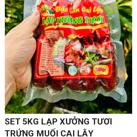
SET 5KG LẠP XƯỞNG TƯƠI
TRỨNG MUỐI CAI LẬY