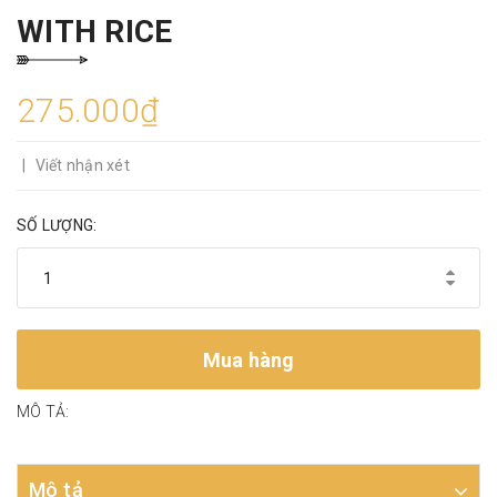
WITH RICE
275.000₫
|
Viết nhận xét
SỐ LƯỢNG:
Mua hàng
MÔ TẢ:
Mô tả