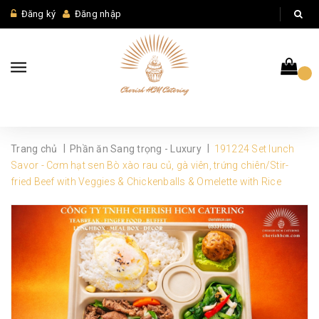
Đăng ký
Đăng nhập
|
|
Trang chủ
Phần ăn Sang trọng - Luxury
191224 Set lunch
Savor - Cơm hạt sen Bò xào rau củ, gà viên, trứng chiên/Stir-
fried Beef with Veggies & Chickenballs & Omelette with Rice