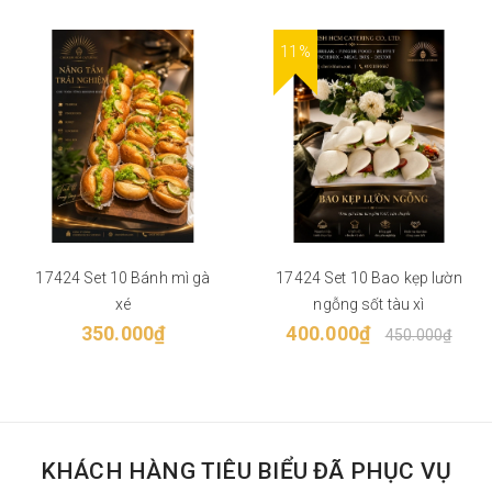
11%
17424 Set 10 Bánh mì gà
17424 Set 10 Bao kẹp lườn
xé
ngỗng sốt tàu xì
350.000₫
400.000₫
450.000₫
KHÁCH HÀNG TIÊU BIỂU ĐÃ PHỤC VỤ