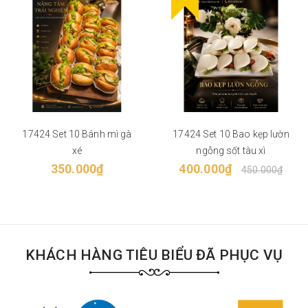
17424 Set 10 Bánh mì gà
17424 Set 10 Bao kẹp lườn
xé
ngỗng sốt tàu xì
350.000₫
400.000₫
450.000₫
KHÁCH HÀNG TIÊU BIỂU ĐÃ PHỤC VỤ