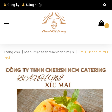
Đăng ký
Đăng nhập
|
|
Trang chủ
Menu tiệc teabreak/bánh mặn
Set 10 bánh mì xíu
mại