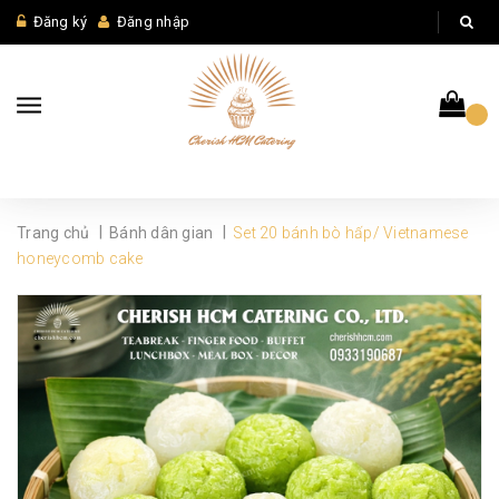
Đăng ký
Đăng nhập
|
|
Trang chủ
Bánh dân gian
Set 20 bánh bò hấp/ Vietnamese
honeycomb cake