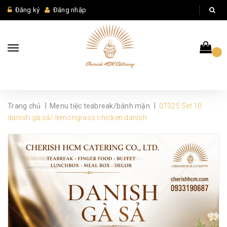
Đăng ký
Đăng nhập
|
|
Trang chủ
Menu tiệc teabreak/bánh mặn
07325 Set 10
danish gà sả/ lemongrass chicken danish