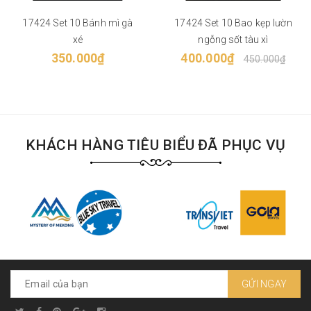
17424 Set 10 Bánh mì gà
17424 Set 10 Bao kẹp lườn
xé
ngỗng sốt tàu xì
350.000₫
400.000₫
450.000₫
KHÁCH HÀNG TIÊU BIỂU ĐÃ PHỤC VỤ
GỬI NGAY