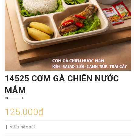
14525 CƠM GÀ CHIÊN NƯỚC
MẮM
125.000₫
|
Viết nhận xét