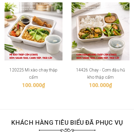
120225 Mì xào chay thập
14426 Chay - Cơm đậu hũ
cẩm
kho thập cẩm
100.000₫
100.000₫
KHÁCH HÀNG TIÊU BIỂU ĐÃ PHỤC VỤ