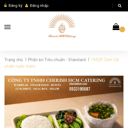
Đăng ký
Đăng nhập
|
|
Trang chủ
Phần ăn Tiêu chuẩn - Standard
14525 Cơm Gà
chiên nước mắm