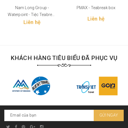
Nam Long Group -
PMAX - Teabreak box
Waterpoint - Tiệc Teabreak
Liên hệ
- Bến Lức Tây Ninh
Liên hệ
KHÁCH HÀNG TIÊU BIỂU ĐÃ PHỤC VỤ
GỬI NGAY