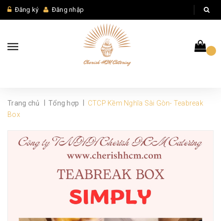
Đăng ký
Đăng nhập
|
|
Trang chủ
Tổng hợp
CTCP Kềm Nghĩa Sài Gòn- Teabreak
Box