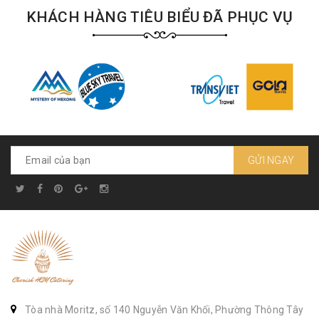
KHÁCH HÀNG TIÊU BIỂU ĐÃ PHỤC VỤ
GỬI NGAY
Tòa nhà Moritz, số 140 Nguyễn Văn Khối, Phường Thông Tây