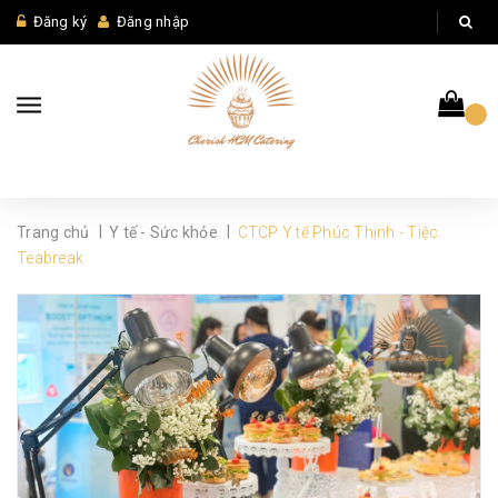
Đăng ký
Đăng nhập
|
|
Trang chủ
Y tế - Sức khỏe
CTCP Y tế Phúc Thịnh - Tiệc
Teabreak