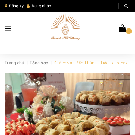
Đăng ký
Đăng nhập
|
|
Trang chủ
Tổng hợp
Khách sạn Bến Thành - Tiệc Teabreak