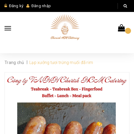
Đăng ký
Đăng nhập
|
Trang chủ
Lạp xưởng tươi trứng muối đã rim