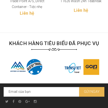
Trade Point A/S, Direct
11626 Wash 24h Teabreak
Container - Tiệc nhẹ
Liên hệ
Liên hệ
KHÁCH HÀNG TIÊU BIỂU ĐÃ PHỤC VỤ
GỬI NGAY