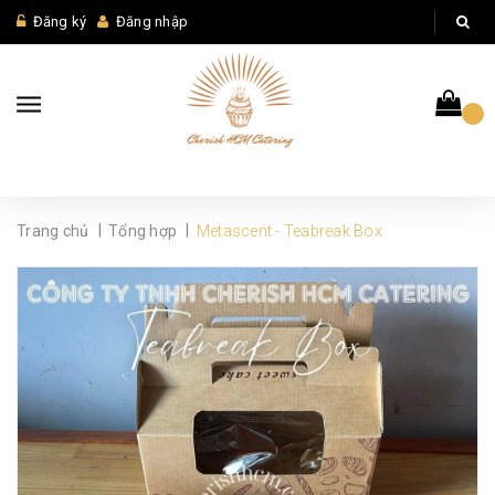
Đăng ký
Đăng nhập
|
|
Trang chủ
Tổng hợp
Metascent - Teabreak Box