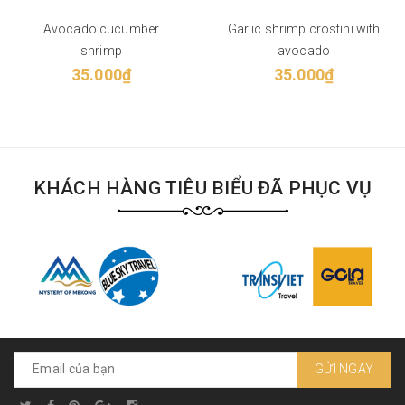
Avocado cucumber
Garlic shrimp crostini with
shrimp
avocado
35.000₫
35.000₫
KHÁCH HÀNG TIÊU BIỂU ĐÃ PHỤC VỤ
GỬI NGAY