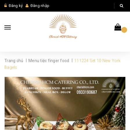
Đăng ký
Đăng nhập
|
|
Trang chủ
Menu tiệc finger food
111224 Set 10 New York
Bagels