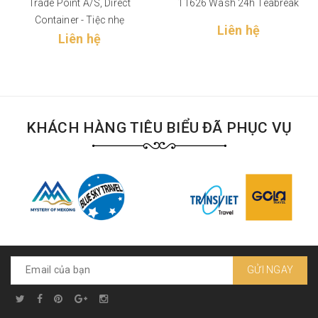
Trade Point A/S, Direct
11626 Wash 24h Teabreak
Container - Tiệc nhẹ
Liên hệ
Liên hệ
KHÁCH HÀNG TIÊU BIỂU ĐÃ PHỤC VỤ
GỬI NGAY