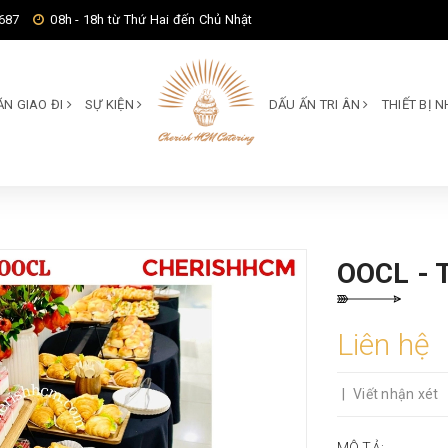
687
08h - 18h từ Thứ Hai đến Chủ Nhật
ĂN GIAO ĐI
SỰ KIỆN
DẤU ẤN TRI ÂN
THIẾT BỊ
OOCL - 
Liên hệ
|
Viết nhận xét