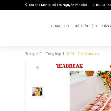
Tòa nhà Moritz, số 140 Nguyễn Văn Khối, Phường Thông Tây Hội, Thành phố Hồ Chí Minh, TP Hồ Chí Minh,
84933190
TRANG CHỦ
THỰC ĐƠN TIỆC
PHẦN 
|
|
Trang chủ
Tổng hợp
OOCL - Tiệc teabreak