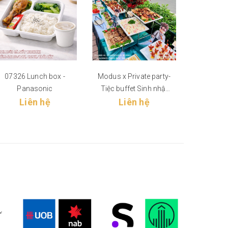
07326 Lunch box -
Modus x Private party-
KARL S
Panasonic
Tiệc buffet Sinh nhật
NAM - 
Liên hệ
Liên hệ
Roblox
Li