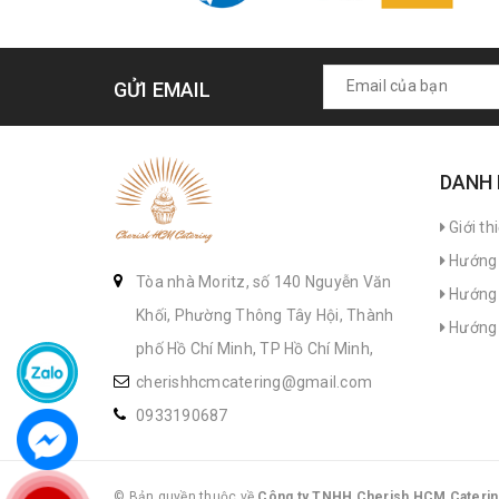
GỬI EMAIL
DANH
Giới th
Hướng 
Tòa nhà Moritz, số 140 Nguyễn Văn
Hướng 
Khối, Phường Thông Tây Hội, Thành
Hướng 
phố Hồ Chí Minh, TP Hồ Chí Minh,
cherishhcmcatering@gmail.com
0933190687
© Bản quyền thuộc về
Công ty TNHH Cherish HCM Caterin