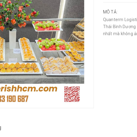
MÔ TẢ:
Quanterm Logisti
Thái Bình Dương c
nhất mà không ản
g