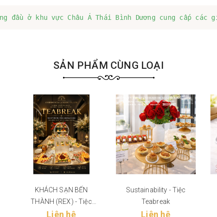
ng đầu ở khu vực Châu Á Thái Bình Dương cung cấp các g
SẢN PHẨM CÙNG LOẠI
KHÁCH SẠN BẾN
Sustainability - Tiệc
THÀNH (REX) - Tiệc
Teabreak
Liên hệ
Teabreak
Liên hệ