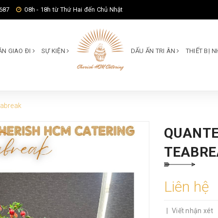
687
08h - 18h từ Thứ Hai đến Chủ Nhật
ĂN GIAO ĐI
SỰ KIỆN
DẤU ẤN TRI ÂN
THIẾT BỊ
eabreak
QUANTE
TEABRE
Liên hệ
|
Viết nhận xét