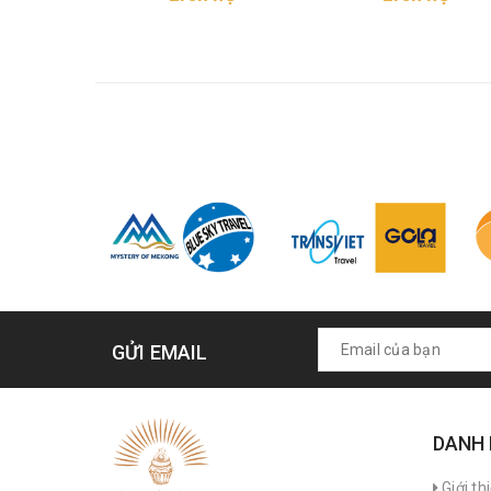
GỬI EMAIL
DANH
Giới th