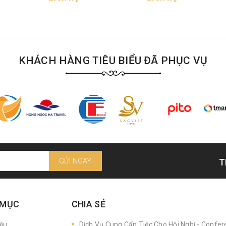
KHÁCH HÀNG TIÊU BIỂU ĐÃ PHỤC VỤ
GỬI NGAY
T
 MỤC
CHIA SẺ
iệu
Dịch Vụ Cung Cấp Tiệc Cho Hội Nghị - Confe