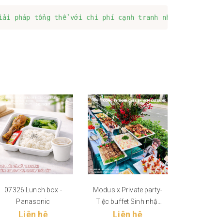
iải pháp tổng thể với chi phí cạnh tranh nhất mà không
07326 Lunch box -
Modus x Private party-
KARL S
Panasonic
Tiệc buffet Sinh nhật
NAM - 
Liên hệ
Liên hệ
Roblox
Li