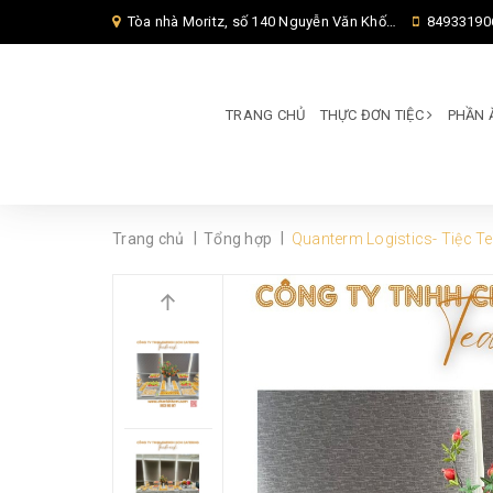
Tòa nhà Moritz, số 140 Nguyễn Văn Khối, Phường Thông Tây Hội, Thành phố Hồ Chí Minh, TP Hồ Chí Minh,
84933190
TRANG CHỦ
THỰC ĐƠN TIỆC
PHẦN 
|
|
Trang chủ
Tổng hợp
Quanterm Logistics- Tiệc T